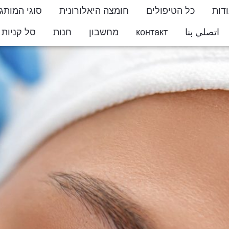
דות
כל הטיפולים
חומצה היאלורונית
סוגי המותג
اتصلي بنا
контакт
מחשבון
חנות
סל קניות
ton