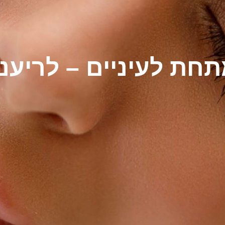
חת לעיניים – לריענ