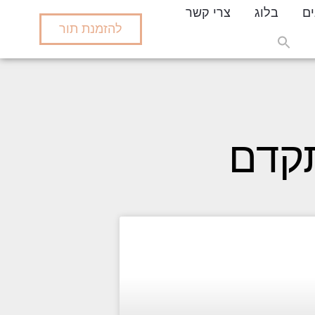
ים
בלוג
צרי קשר
להזמנת תור
Search
for:
Search But
תקדם