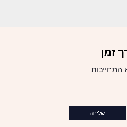
 זמן
א התחייבות
שליחה