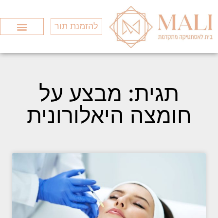
להזמנת תור
Search for:
סוגי המותגים
כל הטיפולים
חומצה היאלורונ
תגית: מבצע על
חומצה היאלורונית