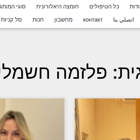
דות
כל הטיפולים
חומצה היאלורונית
סוגי המותג
اتصلي بنا
контакт
מחשבון
חנות
סל קניות
ton
ית: פלזמה חשמלי