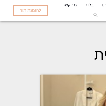
ים
בלוג
צרי קשר
להזמנת תור
Search
for:
Search But
ת