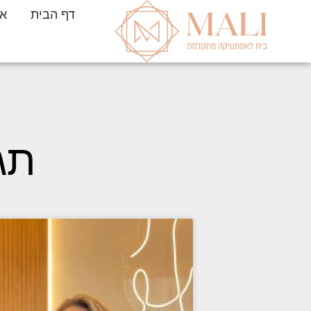
דף הבית
או
תג