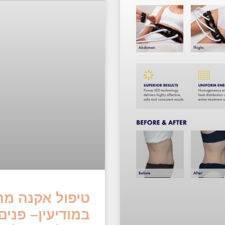
טיפול אקנה מה
במודיעין– פני