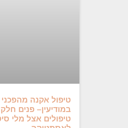
טיפול אקנה מהפכני 
במודיעין– פנים חלק
טיפולים אצל מלי סיט