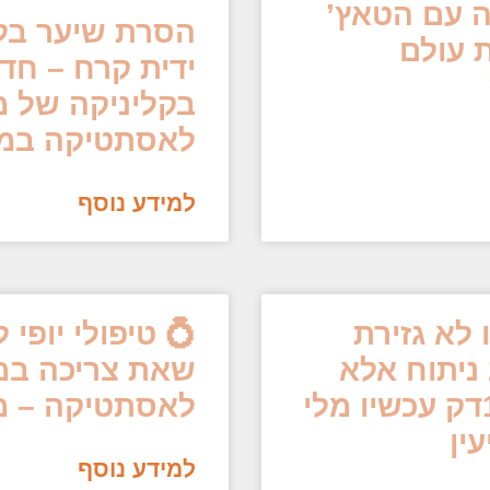
ה עם הטאץ’
הסרת שיער בליי
 עולם
ידית קרח – חד
בקליניקה של מל
לאסתטיקה במוד
למידע נוסף
 לא גזירת
💍 טיפולי יופי 
 ניתוח אלא
שאת צריכה במ
טיפול קצר של 15-20דק עכשיו מלי
לאסתטיקה – מוד
ין
למידע נוסף