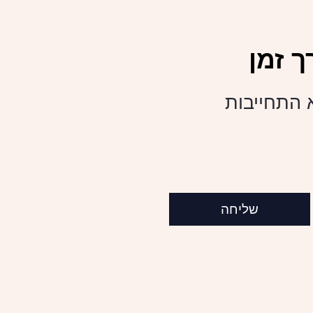
 זמן
א התחייבות
שליחה