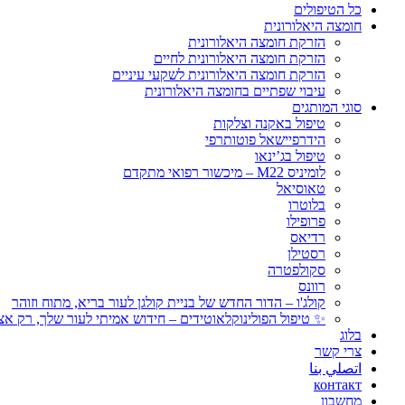
כל הטיפולים
חומצה היאלורונית
הזרקת חומצה היאלורונית
הזרקת חומצה היאלורונית לחיים
הזרקת חומצה היאלורונית לשקעי עיניים
עיבוי שפתיים בחומצה היאלורונית
סוגי המותגים
טיפול באקנה וצלקות
הידרפיישאל פוטותרפי
טיפול בג’ינאו
לומיניס M22 – מיכשור רפואי מתקדם
טאוסיאל
בלוטרו
פרופילו
רדיאס
רסטילן
סקולפטרה
רוונס
קולג'ו – הדור החדש של בניית קולגן לעור בריא, מתוח וזוהר
✨ טיפול הפולינוקלאוטידים – חידוש אמיתי לעור שלך, רק אצל
בלוג
צרי קשר
اتصلي بنا
контакт
מחשבון