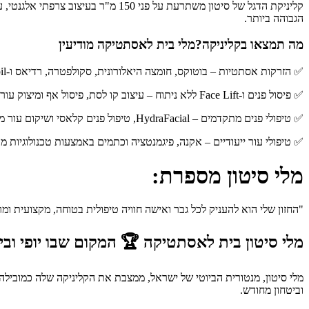
קליניקת הדגל של סיטון משתרעת על פ
הגבוהה ביותר.
מה תמצאו בקליניקה?מלי בית לאסתטיקה מודיעין
✅ הזרקות אסתטיות – בוטוקס, חומצה היאלורונית, סקולפטרה, רדיאס ו-Hydroxypil לעידוד קולגן.
✅ פיסול פנים ו-Face Lift ללא ניתוח – עיצוב קו לסת, פיסול אף ומיצוק עור.
✅ טיפולי פנים מתקדמים – HydraFacial, טיפול פנים קלאסי ושיקום עור מותאם אישית.
✅ טיפולי עור ייעודיים – אקנה, פיגמנטציה וכתמים באמצעות טכנולוגיות מד
מלי סיטון מספרת:
"החזון שלי הוא להעניק לכל גבר ואישה חוויה טיפולית בטוחה, מקצועית ו
מלי סיטון בית לאסתטיקה 🏆 המקום שבו יופי ובי
מלי סיטון, מנטורית הביוטי של ישראל, ממצבת את הקליניקה שלה כמובילה 
וביטחון מחודש.