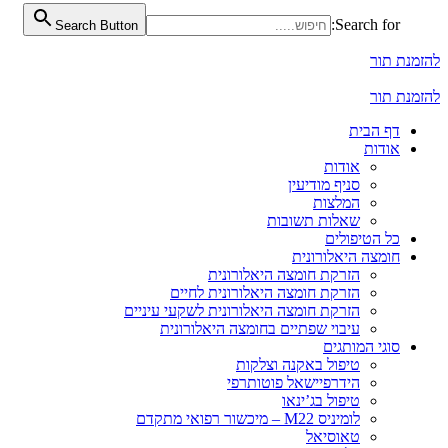
Search for:
Search Button
להזמנת תור
להזמנת תור
דף הבית
אודות
אודות
סניף מודיעין
המלצות
שאלות תשובות
כל הטיפולים
חומצה היאלורונית
הזרקת חומצה היאלורונית
הזרקת חומצה היאלורונית לחיים
הזרקת חומצה היאלורונית לשקעי עיניים
עיבוי שפתיים בחומצה היאלורונית
סוגי המותגים
טיפול באקנה וצלקות
הידרפיישאל פוטותרפי
טיפול בג’ינאו
לומיניס M22 – מיכשור רפואי מתקדם
טאוסיאל