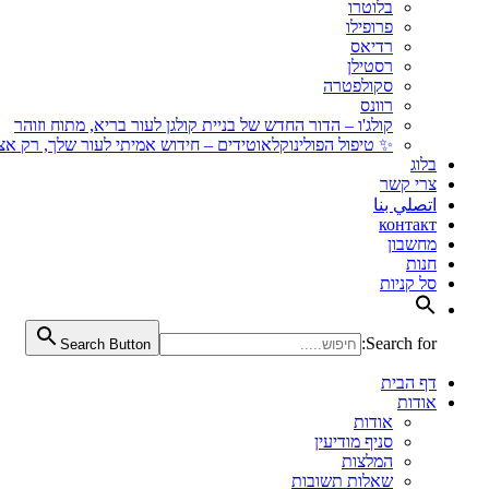
בלוטרו
פרופילו
רדיאס
רסטילן
סקולפטרה
רוונס
קולג'ו – הדור החדש של בניית קולגן לעור בריא, מתוח וזוהר
✨ טיפול הפולינוקלאוטידים – חידוש אמיתי לעור שלך, רק אצל
בלוג
צרי קשר
اتصلي بنا
контакт
מחשבון
חנות
סל קניות
Search for:
Search Button
דף הבית
אודות
אודות
סניף מודיעין
המלצות
שאלות תשובות