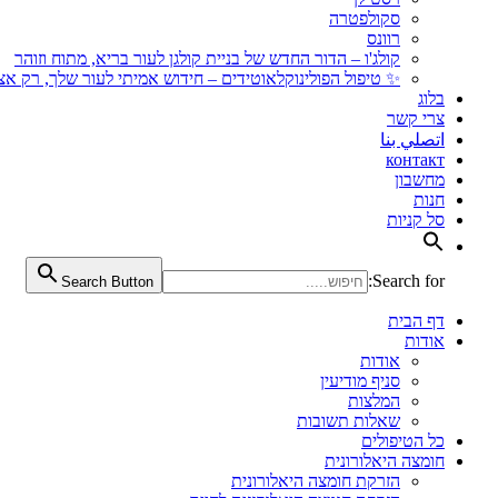
סקולפטרה
רוונס
קולג'ו – הדור החדש של בניית קולגן לעור בריא, מתוח וזוהר
✨ טיפול הפולינוקלאוטידים – חידוש אמיתי לעור שלך, רק אצל
בלוג
צרי קשר
اتصلي بنا
контакт
מחשבון
חנות
סל קניות
Search for:
Search Button
דף הבית
אודות
אודות
סניף מודיעין
המלצות
שאלות תשובות
כל הטיפולים
חומצה היאלורונית
הזרקת חומצה היאלורונית