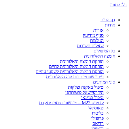
דלג לתוכן
דף הבית
אודות
אודות
סניף מודיעין
המלצות
שאלות תשובות
כל הטיפולים
חומצה היאלורונית
הזרקת חומצה היאלורונית
הזרקת חומצה היאלורונית לחיים
הזרקת חומצה היאלורונית לשקעי עיניים
עיבוי שפתיים בחומצה היאלורונית
סוגי המותגים
טיפול באקנה וצלקות
הידרפיישאל פוטותרפי
טיפול בג’ינאו
לומיניס M22 – מיכשור רפואי מתקדם
טאוסיאל
בלוטרו
פרופילו
רדיאס
רסטילן