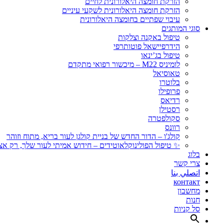
הזרקת חומצה היאלורונית לחיים
הזרקת חומצה היאלורונית לשקעי עיניים
עיבוי שפתיים בחומצה היאלורונית
סוגי המותגים
טיפול באקנה וצלקות
הידרפיישאל פוטותרפי
טיפול בג’ינאו
לומיניס M22 – מיכשור רפואי מתקדם
טאוסיאל
בלוטרו
פרופילו
רדיאס
רסטילן
סקולפטרה
רוונס
קולג'ו – הדור החדש של בניית קולגן לעור בריא, מתוח וזוהר
✨ טיפול הפולינוקלאוטידים – חידוש אמיתי לעור שלך, רק אצל
בלוג
צרי קשר
اتصلي بنا
контакт
מחשבון
חנות
סל קניות