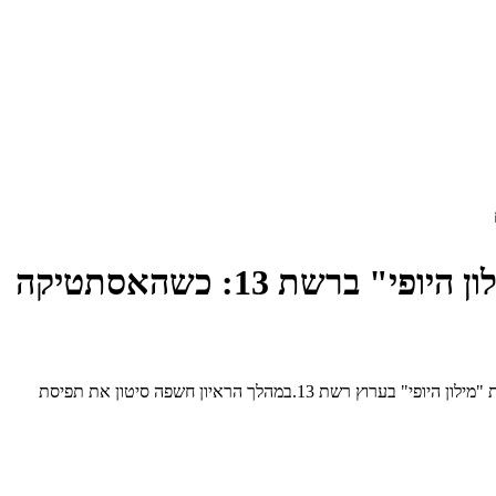
מלי סיטון – 🏆 הקוסמטיקאית ומנטורית הביוטי של ישראל מתארחת ב"מילון היופי" ברשת 13: כשהאסתטיקה
מלי סיטון, קוסמטיקאית קלינית, בעלת הקליניקה היוקרתית "מלי – בית לאסתטיקה" במודיעין ו־מנטורית הביוטי של ישראל, התארחה לאחרונה בתוכנית "מילון היופי" בערוץ רשת 13.במהלך הראיון חשפה סיטון את תפיסת