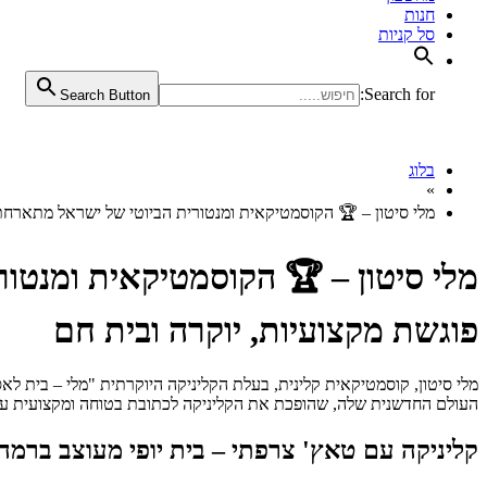
חנות
סל קניות
Search for:
Search Button
בלוג
»
מלי סיטון – 🏆 הקוסמטיקאית ומנטורית הביוטי של ישראל מתארחת ב"מילון היופי" ברשת 13: כשהאסתטיק
פוגשת מקצועיות, יוקרה ובית חם
העולם החדשנית שלה, שהופכת את הקליניקה לכתובת בטוחה ומקצועית עבו
קליניקה עם טאץ' צרפתי – בית יופי מעוצב ברמה