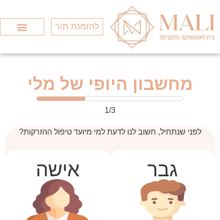
להזמנת תור
Search for:
סוגי המותגים
כל הטיפולים
חומצה היאלורונ
מחשבון היופי של מלי
1/3
לפני שנתחיל, חשוב לנו לדעת
למי מיועד טיפול ההזרקות?
גבר
אישה