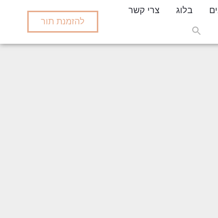
ים
בלוג
צרי קשר
להזמנת תור
Search
for:
Search But