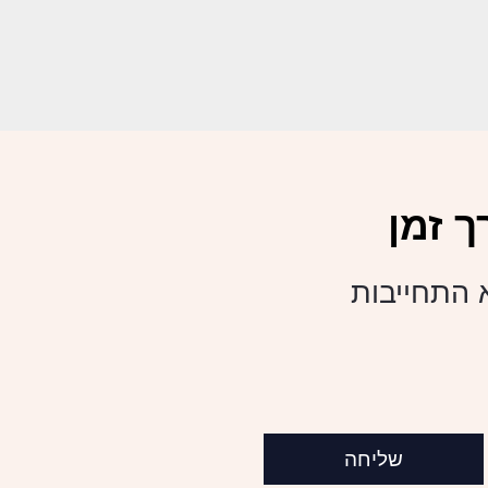
 זמן
א התחייבות
שליחה