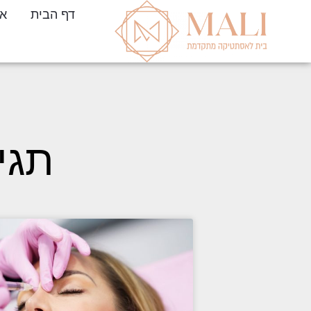
דף הבית
או
תגי