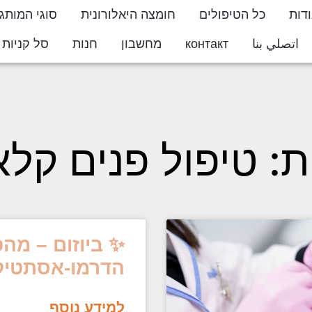
דות
כל הטיפולים
חומצה היאלורונית
סוגי המותג
اتصلي بنا
контакт
מחשבון
חנות
סל קניות
ton
ת: טיפול פנים קלא
✨ ביוזום – מה
הדרמו-אסתטיק
למידע נוסף