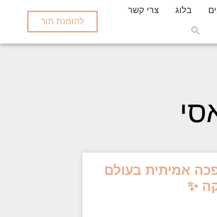
ים
בלוג
צרי קשר
להזמנת תור
Search
for:
Search But
סי
פכה אמיתית בעולם
ה ✨