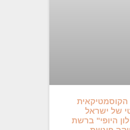
מלי סיטון – 
ומנטורית הב
מתארחת ב"מילו