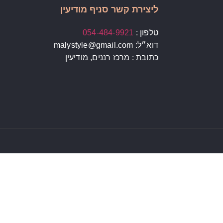
ליצירת קשר סניף מודיעין
טלפון :
054-484-9921
דוא״ל: malystyle@gmail.com
כתובת : מרכז רננים, מודיעין