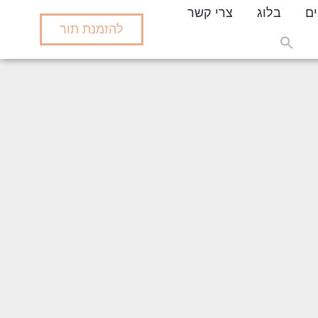
ים
בלוג
צרי קשר
להזמנת תור
Search
for:
Search But