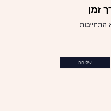
 זמן
א התחייבות
שליחה