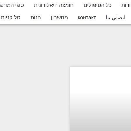
דות
כל הטיפולים
חומצה היאלורונית
סוגי המותג
اتصلي بنا
контакт
מחשבון
חנות
סל קניות
ton