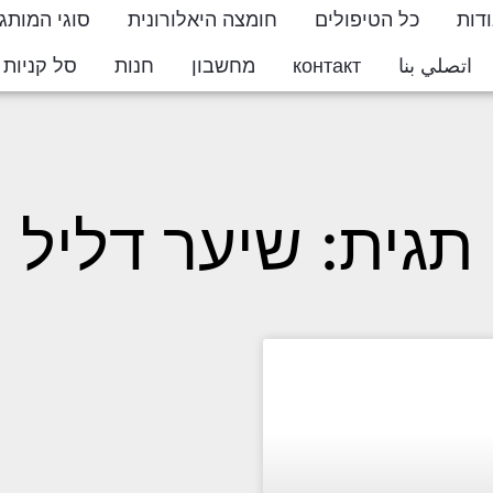
דות
כל הטיפולים
חומצה היאלורונית
סוגי המותג
اتصلي بنا
контакт
מחשבון
חנות
סל קניות
ton
תגית: שיער דליל