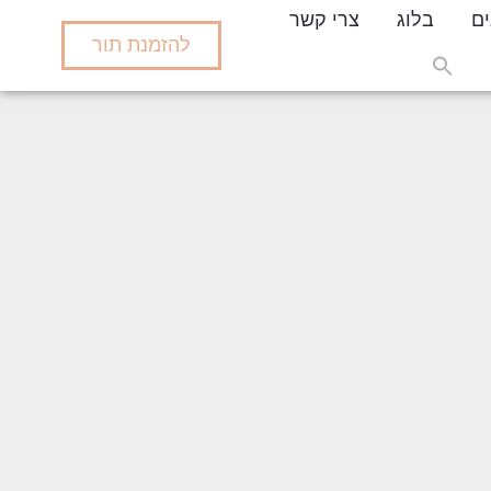
ים
בלוג
צרי קשר
להזמנת תור
Search
for:
Search But