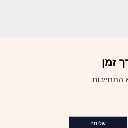
 זמן
א התחייבות
שליחה