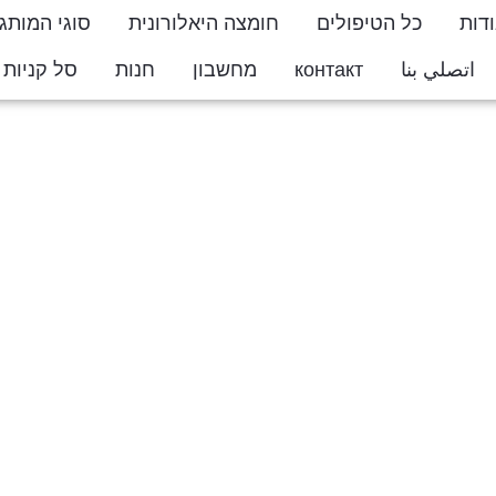
דות
כל הטיפולים
חומצה היאלורונית
סוגי המותג
اتصلي بنا
контакт
מחשבון
חנות
סל קניות
ton